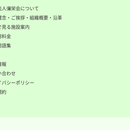
法人彌栄会について
理念
・
ご挨拶
・
組織概要
・
沿革
で見る施設案内
用料金
用語集
情報
い合わせ
イバシーポリシー
規約